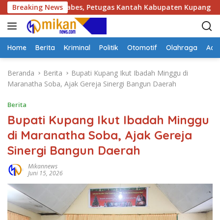
L
2026 di Kotabes, Petugas Kantah Kabupaten Kupang Tuntas Per
Breaking News
a
n
g
s
Home
Berita
Kriminal
Politik
Otomotif
Olahraga
Adve
u
n
Beranda
Berita
Bupati Kupang Ikut Ibadah Minggu di
g
Maranatha Soba, Ajak Gereja Sinergi Bangun Daerah
k
e
Berita
k
Bupati Kupang Ikut Ibadah Minggu
o
di Maranatha Soba, Ajak Gereja
n
t
Sinergi Bangun Daerah
e
n
Mikannews
Juni 15, 2026