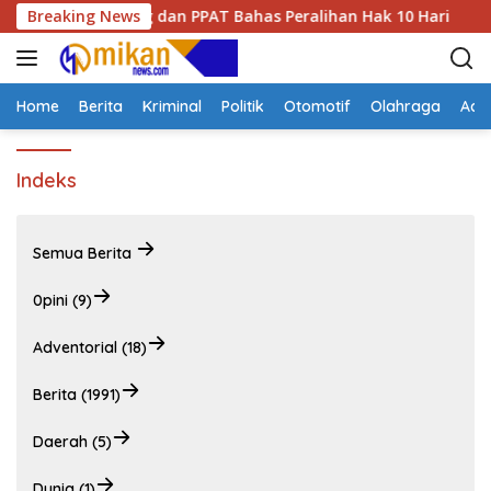
L
bupaten Kupang dan PPAT Bahas Peralihan Hak 10 Hari
Breaking News
a
n
g
s
Home
Berita
Kriminal
Politik
Otomotif
Olahraga
Adve
u
n
Indeks
g
k
e
k
Semua Berita
o
n
0pini (9)
t
e
Adventorial (18)
n
Berita (1991)
Daerah (5)
Dunia (1)