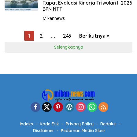
Rapat Evaluasi Kinerja Triwulan II 2026
BPN NTT
Mikannews
P
1
2
…
245
Berikutnya »
a
Selengkapnya
g
i
n
a
s
i
p
o
s
Indeks
Kode Etik
Privacy Policy
Redaksi
Disclaimer
Pedoman Media Siber