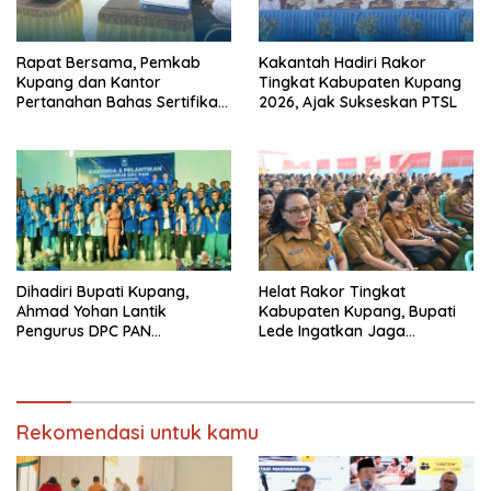
Rapat Bersama, Pemkab
Kakantah Hadiri Rakor
Kupang dan Kantor
Tingkat Kabupaten Kupang
Pertanahan Bahas Sertifikasi
2026, Ajak Sukseskan PTSL
Tanah Sekolah Nasional
Terintegrasi
Dihadiri Bupati Kupang,
Helat Rakor Tingkat
Ahmad Yohan Lantik
Kabupaten Kupang, Bupati
Pengurus DPC PAN
Lede Ingatkan Jaga
Kabupaten Kupang
Netralitas Pilkades
Rekomendasi untuk kamu