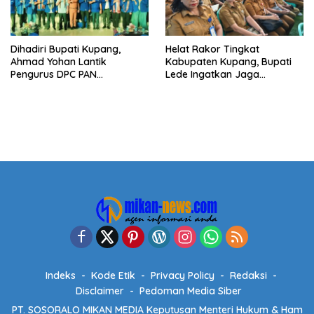
Dihadiri Bupati Kupang,
Helat Rakor Tingkat
Ahmad Yohan Lantik
Kabupaten Kupang, Bupati
Pengurus DPC PAN
Lede Ingatkan Jaga
Kabupaten Kupang
Netralitas Pilkades
Indeks
Kode Etik
Privacy Policy
Redaksi
Disclaimer
Pedoman Media Siber
PT. SOSORALO MIKAN MEDIA Keputusan Menteri Hukum & Ham