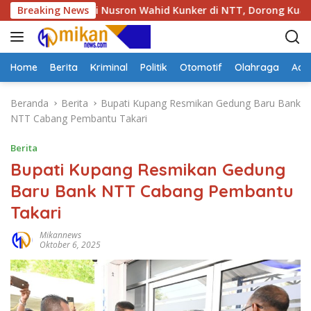
L
Menteri Nusron Wahid Kunker di NTT, Dorong Kualitas Pelayan
Breaking News
a
n
g
s
Home
Berita
Kriminal
Politik
Otomotif
Olahraga
Adve
u
n
Beranda
Berita
Bupati Kupang Resmikan Gedung Baru Bank
g
NTT Cabang Pembantu Takari
k
e
Berita
k
Bupati Kupang Resmikan Gedung
o
Baru Bank NTT Cabang Pembantu
n
t
Takari
e
n
Mikannews
Oktober 6, 2025