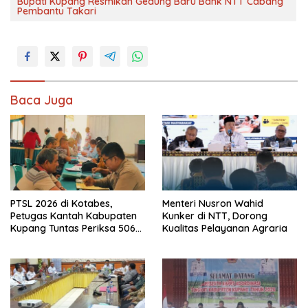
Bupati Kupang Resmikan Gedung Baru Bank NTT Cabang
Pembantu Takari
Baca Juga
PTSL 2026 di Kotabes,
Menteri Nusron Wahid
Petugas Kantah Kabupaten
Kunker di NTT, Dorong
Kupang Tuntas Periksa 506
Kualitas Pelayanan Agraria
Berkas Tanah