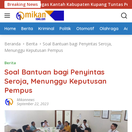
L
tabes, Petugas Kantah Kabupaten Kupang Tuntas Periksa 506 B
Breaking News
a
n
g
s
Home
Berita
Kriminal
Politik
Otomotif
Olahraga
Adve
u
n
Beranda
Berita
Soal Bantuan bagi Penyintas Seroja,
g
Menunggu Keputusan Pempus
k
e
Berita
k
Soal Bantuan bagi Penyintas
o
Seroja, Menunggu Keputusan
n
t
Pempus
e
n
Mikannews
September 22, 2023