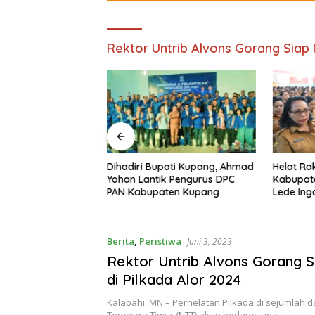
Rektor Untrib Alvons Gorang Siap 
diri Rakor Tingkat
Dihadiri Bupati Kupang, Ahmad
Helat Ra
upang 2026, Ajak
Yohan Lantik Pengurus DPC
Kabupate
PTSL
PAN Kabupaten Kupang
Lede Ing
Pilkades
Berita
,
Peristiwa
Juni 3, 2023
Rektor Untrib Alvons Gorang S
di Pilkada Alor 2024
Kalabahi, MN – Perhelatan Pilkada di sejumlah 