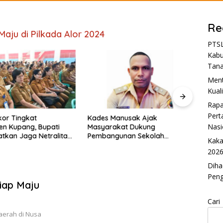
Re
Maju di Pilkada Alor 2024
PTSL
Kabu
Tan
Ment
Kual
Rapa
Pert
kor Tingkat
Kades Manusak Ajak
Petu
Nasi
n Kupang, Bupati
Masyarakat Dukung
Kupan
atkan Jaga Netralitas
Pembangunan Sekolah
Tunta
Kaka
Nasional Terintegrasi
Amar
2026
Diha
Pen
iap Maju
Cari
daerah di Nusa