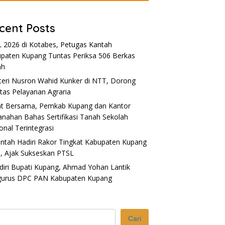
cent Posts
 2026 di Kotabes, Petugas Kantah
paten Kupang Tuntas Periksa 506 Berkas
ah
eri Nusron Wahid Kunker di NTT, Dorong
itas Pelayanan Agraria
t Bersama, Pemkab Kupang dan Kantor
anahan Bahas Sertifikasi Tanah Sekolah
gas Kantah Kabupaten
PTSL 2026 di Kotabes, Petugas
M
onal Terintegrasi
g ‘Door to Door’
Kantah Kabupaten Kupang
d
skan PTSL 2026 di
Tuntas Periksa 506 Berkas
P
ntah Hadiri Rakor Tingkat Kabupaten Kupang
asi
Tanah
, Ajak Sukseskan PTSL
diri Bupati Kupang, Ahmad Yohan Lantik
gurus DPC PAN Kabupaten Kupang
Cari