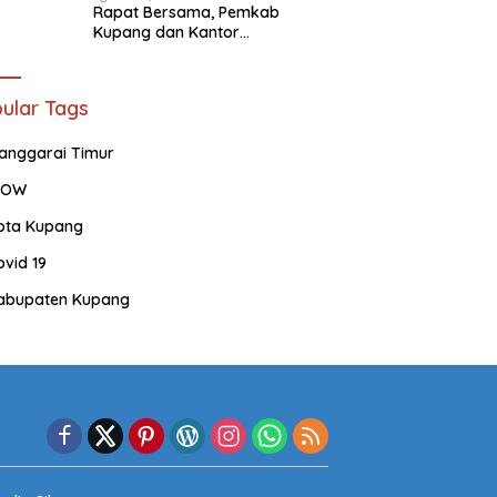
Rapat Bersama, Pemkab
Kupang dan Kantor
Pertanahan Bahas Sertifikasi
Tanah Sekolah Nasional
Terintegrasi
ular Tags
anggarai Timur
OW
ota Kupang
ovid 19
abupaten Kupang