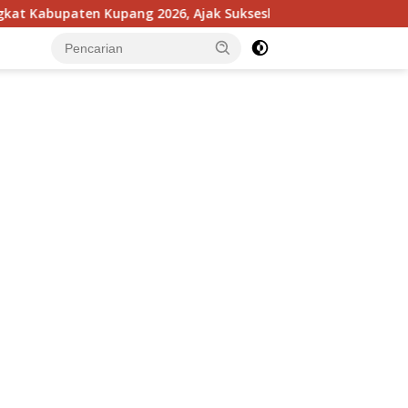
upaten Kupang 2026, Ajak Sukseskan PTSL
Dihadiri Bup