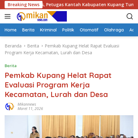
L
di Kotabes, Petugas Kantah Kabupaten Kupang Tuntas Periksa 
Breaking News
a
n
g
s
Home
Berita
Kriminal
Politik
Otomotif
Olahraga
Adve
u
n
Beranda
Berita
Pemkab Kupang Helat Rapat Evaluasi
g
Program Kerja Kecamatan, Lurah dan Desa
k
e
Berita
k
Pemkab Kupang Helat Rapat
o
Evaluasi Program Kerja
n
t
Kecamatan, Lurah dan Desa
e
n
Mikannews
Maret 11, 2026