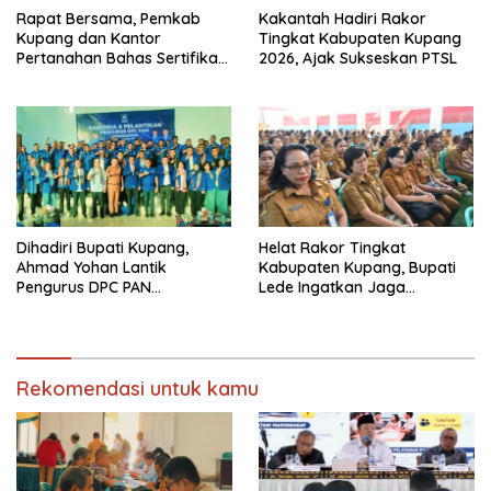
Rapat Bersama, Pemkab
Kakantah Hadiri Rakor
Kupang dan Kantor
Tingkat Kabupaten Kupang
Pertanahan Bahas Sertifikasi
2026, Ajak Sukseskan PTSL
Tanah Sekolah Nasional
Terintegrasi
Dihadiri Bupati Kupang,
Helat Rakor Tingkat
Ahmad Yohan Lantik
Kabupaten Kupang, Bupati
Pengurus DPC PAN
Lede Ingatkan Jaga
Kabupaten Kupang
Netralitas Pilkades
Rekomendasi untuk kamu