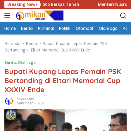
L
as Periksa 506 Berkas Tanah
Breaking News
Menteri Nusron Wahid Kun
a
n
g
s
Home
Berita
Kriminal
Politik
Otomotif
Olahraga
Adve
u
n
Beranda
Berita
Bupati Kupang Lepas Pemain PSK
g
Bertanding di Eltari Memorial Cup XXXIV Ende
k
e
Berita
,
Olahraga
k
Bupati Kupang Lepas Pemain PSK
o
Bertanding di Eltari Memorial Cup
n
t
XXXIV Ende
e
n
Mikannews
November 7, 2025