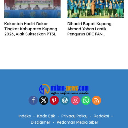
Kakantah Hadiri Rakor
Dihadiri Bupati Kupang,
Tingkat Kabupaten Kupang
Ahmad Yohan Lantik
2026, Ajak Sukseskan PTSL
Pengurus DPC PAN
Kabupaten Kupang
Indeks
Kode Etik
Privacy Policy
Redaksi
Disclaimer
Pedoman Media Siber