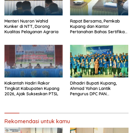
Menteri Nusron Wahid
Rapat Bersama, Pemkab
Kunker di NTT, Dorong
Kupang dan Kantor
Kualitas Pelayanan Agraria
Pertanahan Bahas Sertifikasi
Tanah Sekolah Nasional
Terintegrasi
Kakantah Hadiri Rakor
Dihadiri Bupati Kupang,
Tingkat Kabupaten Kupang
Ahmad Yohan Lantik
2026, Ajak Sukseskan PTSL
Pengurus DPC PAN
Kabupaten Kupang
Rekomendasi untuk kamu