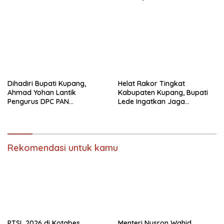
Tanah Sekolah Nasional
Terintegrasi
Dihadiri Bupati Kupang,
Helat Rakor Tingkat
Ahmad Yohan Lantik
Kabupaten Kupang, Bupati
Pengurus DPC PAN
Lede Ingatkan Jaga
Kabupaten Kupang
Netralitas Pilkades
Rekomendasi untuk kamu
PTSL 2026 di Kotabes,
Menteri Nusron Wahid