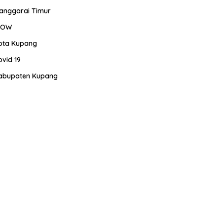
anggarai Timur
OW
ota Kupang
ovid 19
abupaten Kupang