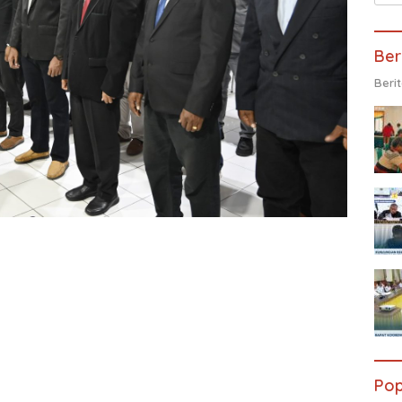
Ber
Beri
Pop