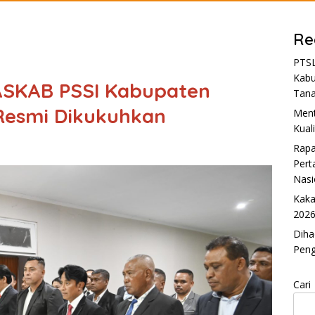
Re
PTSL
Kabu
ASKAB PSSI Kabupaten
Tan
Resmi Dikukuhkan
Ment
Kual
Rapa
Pert
Nasi
Kaka
2026
Diha
Pen
Cari