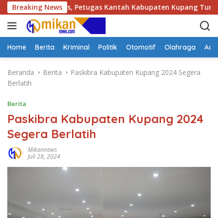
L
6 di Kotabes, Petugas Kantah Kabupaten Kupang Tuntas Periks
Breaking News
a
n
g
s
Home
Berita
Kriminal
Politik
Otomotif
Olahraga
Adve
u
n
Beranda
Berita
Paskibra Kabupaten Kupang 2024 Segera
g
Berlatih
k
e
Berita
k
Paskibra Kabupaten Kupang 2024
o
Segera Berlatih
n
t
Mikannews
e
Juli 28, 2024
n