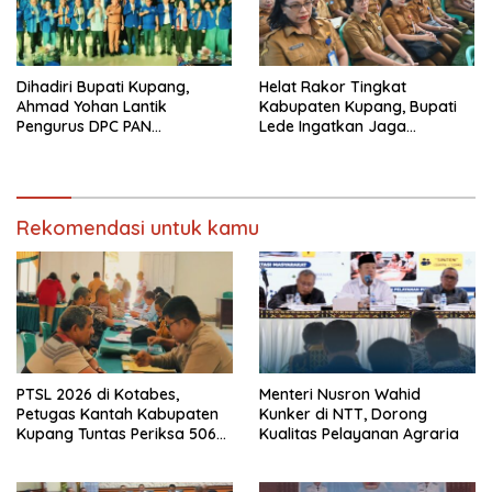
Dihadiri Bupati Kupang,
Helat Rakor Tingkat
Ahmad Yohan Lantik
Kabupaten Kupang, Bupati
Pengurus DPC PAN
Lede Ingatkan Jaga
Kabupaten Kupang
Netralitas Pilkades
Rekomendasi untuk kamu
PTSL 2026 di Kotabes,
Menteri Nusron Wahid
Petugas Kantah Kabupaten
Kunker di NTT, Dorong
Kupang Tuntas Periksa 506
Kualitas Pelayanan Agraria
Berkas Tanah