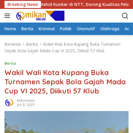
L
i Nusron Wahid Kunker di NTT, Dorong Kualitas Pelayanan Agra
Breaking News
a
n
g
s
Home
Berita
Kriminal
Politik
Otomotif
Olahraga
Adve
u
n
Beranda
Berita
Wakil Wali Kota Kupang Buka Turnamen
g
Sepak Bola Gajah Mada Cup VI 2025, Diikuti 57 Klub
k
e
Berita
k
Wakil Wali Kota Kupang Buka
o
Turnamen Sepak Bola Gajah Mada
n
t
Cup VI 2025, Diikuti 57 Klub
e
n
Mikannews
Juli 8, 2025