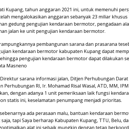
ati Kupang, tahun anggaran 2021 ini, untuk memenuhi per
, telah mengalokasikan anggaran sebanyak 23 miliar khusus
n gedung pengujian kendaraan bermotor, pengadaan alat 
n jalan ke unit pengujian kendaraan bermotor.
irampungkannya pembangunan sarana dan prasarana tese
ujian kendaraan bermotor kabupaten Kupang dapat memp
 sehingga pengujian kendaraan bermotor dapat dilakukan s
kata Masneno
Direktur sarana informasi jalan, Ditjen Perhubungan Darat
n Perhubungan RI, Ir. Mohamad Risal Wasal, ATD, MM, IPM
n, dengan adanya 1 unit pemeriksaan laik fungsi kendar
on statis ini, keselamatan penumpang menjadi prioritas.
sebenarnya ada perasaan malu, bantuan kendaraan bermot
t saja, tapi Saya berharap Kabupaten Kupang, TTU, Belu, d
optimalkan alat ini sebaik mungkin dengan tetap berkoord