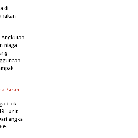
a di
gunakan
s Angkutan
n niaga
yang
nggunaan
dampak
ak Parah
ga baik
191 unit
ari angka
905