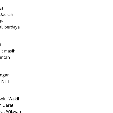
wa
 Daerah
apat
l, berdaya
i
it masih
intah
ungan
si NTT
elu, Wakil
n Darat
rat Wilayah