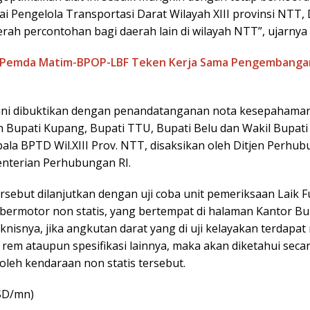
i Pengelola Transportasi Darat Wilayah XIII provinsi NTT,
rah percontohan bagi daerah lain di wilayah NTT”, ujarnya
Pemda Matim-BPOP-LBF Teken Kerja Sama Pengembanga
ini dibuktikan dengan penandatanganan nota kesepahaman 
eh Bupati Kupang, Bupati TTU, Bupati Belu dan Wakil Bupati
ala BPTD Wil.XIII Prov. NTT, disaksikan oleh Ditjen Perhu
nterian Perhubungan RI.
rsebut dilanjutkan dengan uji coba unit pemeriksaan Laik F
bermotor non statis, yang bertempat di halaman Kantor Bu
nisnya, jika angkutan darat yang di uji kelayakan terdapat
 rem ataupun spesifikasi lainnya, maka akan diketahui secara
 oleh kendaraan non statis tersebut.
SD/mn)