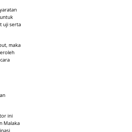
syaratan
 untuk
uji serta
but, maka
eroleh
ecara
aan
or ini
an Malaka
inasi