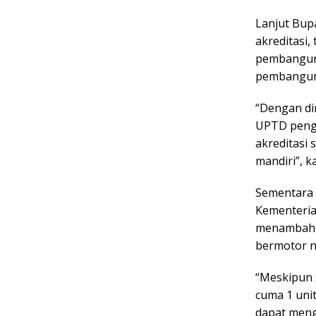
Lanjut Bup
akreditasi
pembanguna
pembanguna
“Dengan d
UPTD peng
akreditasi
mandiri”, 
Sementara 
Kementeria
menambahka
bermotor n
“Meskipun 
cuma 1 uni
dapat meng