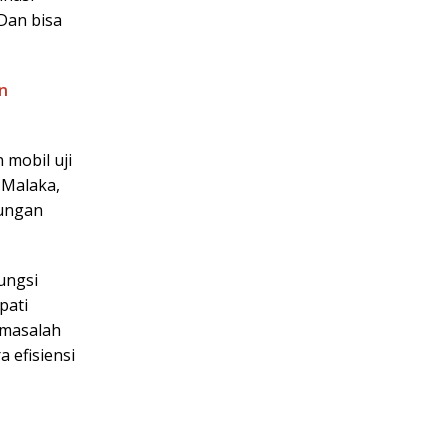
 Dan bisa
n
mobil uji
 Malaka,
bungan
ungsi
pati
 masalah
 efisiensi