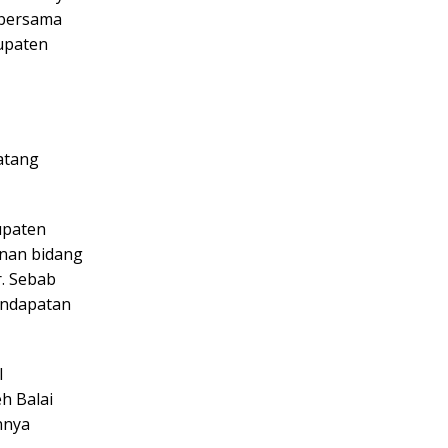
 bersama
upaten
atang
upaten
anan bidang
. Sebab
endapatan
l
h Balai
nnya