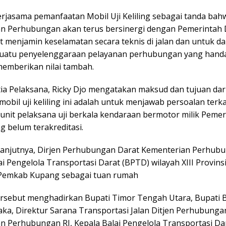
rjasama pemanfaatan Mobil Uji Keliling sebagai tanda bah
n Perhubungan akan terus bersinergi dengan Pemerintah
t menjamin keselamatan secara teknis di jalan dan untuk d
uatu penyelenggaraan pelayanan perhubungan yang handa
memberikan nilai tambah.
tia Pelaksana, Ricky Djo mengatakan maksud dan tujuan dar
obil uji keliling ini adalah untuk menjawab persoalan terka
unit pelaksana uji berkala kendaraan bermotor milik Pemer
g belum terakreditasi.
 lanjutnya, Dirjen Perhubungan Darat Kementerian Perhub
ai Pengelola Transportasi Darat (BPTD) wilayah XIII Provin
Pemkab Kupang sebagai tuan rumah
ersebut menghadirkan Bupati Timor Tengah Utara, Bupati B
aka, Direktur Sarana Transportasi Jalan Ditjen Perhubunga
n Perhubungan RI, Kepala Balai Pengelola Transportasi Da