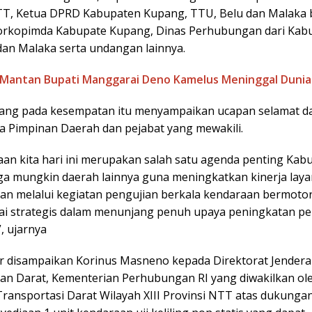
NTT, Ketua DPRD Kabupaten Kupang, TTU, Belu dan Malaka
orkopimda Kabupate Kupang, Dinas Perhubungan dari Kab
dan Malaka serta undangan lainnya.
Mantan Bupati Manggarai Deno Kamelus Meninggal Dunia
ang pada kesempatan itu menyampaikan ucapan selamat d
a Pimpinan Daerah dan pejabat yang mewakili.
an kita hari ini merupakan salah satu agenda penting Kab
ga mungkin daerah lainnya guna meningkatkan kinerja lay
n melalui kegiatan pengujian berkala kendaraan bermotor
ilai strategis dalam menunjang penuh upaya peningkatan p
”, ujarnya
r disampaikan Korinus Masneno kepada Direktorat Jendera
n Darat, Kementerian Perhubungan RI yang diwakilkan ole
Transportasi Darat Wilayah XIII Provinsi NTT atas dukunga