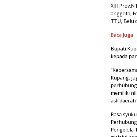
XIII Prov.
anggota, F
TTU, Belu 
Baca Juga
Bupati Kup
kepada par
“Kebersama
Kupang, ju
perhubunga
memiliki n
asli daerah
Rasa syuku
Perhubunga
Pengelola 