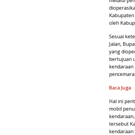
melalui pen
dioperasik
Kabupaten 
oleh Kabup
Sesuai ket
Jalan, Bup
yang dioper
bertujuan 
kendaraan 
pencemaran
Baca Juga
Hal ini pen
mobil penu
kendaraan,
tersebut K
kendaraan y