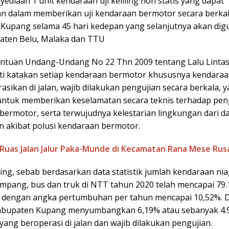
yediaan 1 unit kendaraan uji keliling non statis yang dapat
an dalam memberikan uji kendaraan bermotor secara berkal
Kupang selama 45 hari kedepan yang selanjutnya akan di
aten Belu, Malaka dan TTU
entuan Undang-Undang No 22 Thn 2009 tentang Lalu Linta
ati katakan setiap kendaraan bermotor khususnya kendaraa
asikan di jalan, wajib dilakukan pengujian secara berkala, 
untuk memberikan keselamatan secara teknis terhadap pe
bermotor, serta terwujudnya kelestarian lingkungan dari 
 akibat polusi kendaraan bermotor.
Ruas Jalan Jalur Paka-Munde di Kecamatan Rana Mese Rus
ting, sebab berdasarkan data statistik jumlah kendaraan nia
mpang, bus dan truk di NTT tahun 2020 telah mencapai 79.
 dengan angka pertumbuhan per tahun mencapai 10,52%. D
abupaten Kupang menyumbangkan 6,19% atau sebanyak 4.
ang beroperasi di jalan dan wajib dilakukan pengujian.