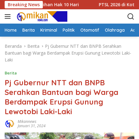
L
as Peralihan Hak 10 Hari
Breaking News
PTSL 2026 di Kotabes, Petug
a
n
g
s
Home
Berita
Kriminal
Politik
Otomotif
Olahraga
Adve
u
n
Beranda
Berita
Pj Gubernur NTT dan BNPB Serahkan
g
Bantuan bagi Warga Berdampak Erupsi Gunung Lewotobi Laki-
k
Laki
e
k
Berita
o
Pj Gubernur NTT dan BNPB
n
Serahkan Bantuan bagi Warga
t
e
Berdampak Erupsi Gunung
n
Lewotobi Laki-Laki
Mikannews
Januari 31, 2024